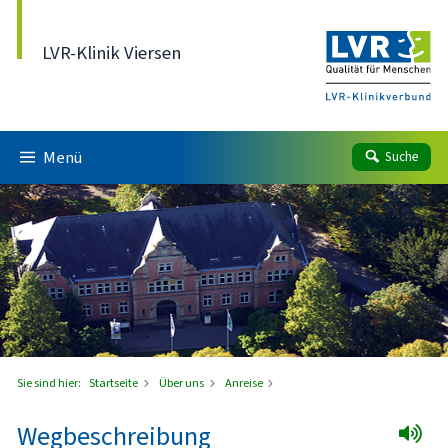
Direkt zum Inhalt
LVR-Klinik Viersen
Menü
Suche
Sie sind hier:
Startseite
Über uns
Anreise
Wegbeschreibung