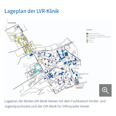
Parkplatz befindet.
Lageplan der LVR-Klinik
Der Ein- und Ausstieg der Busse ist barrierefrei.
Auf dem Gelände kann es für Rollstuhlfahrende je nach Geb
kritisch sein, da es teilweise bergauf geht.
Die Hauptwege sind alle asphaltiert.
Haltestellen Süchteln LVR-Klinik, Süchteln
Orthopädie, Süchteln Jugendpsychiatrie (Anreise 
speziellen Gebäuden auf dem Klinikgelände)
Fußweg: zwischen ca. 20m und 500m
Lageplan der Klinike LVR-klinik Viersen mit dem Fachbereich Kinder- und
Jugendpsychiatrie und der LVR-Klinik für Orthopädie Viersen