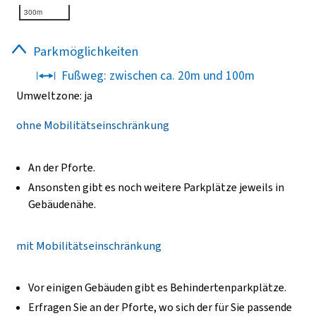
300m
300m
Parkmöglichkeiten
Haltestelle Josef-Steinbüchel-Straße - Anreise zur
Pforte
Fußweg: zwischen ca. 20m und 100m
Fußweg: ca. 10m
Umweltzone:
ja
Linien 09, 019
ohne Mobilitätseinschränkung
Wegbeschreibung ohne und mit Mobilitätseinschränkung
An der Pforte.
Steigen Sie an der Haltestelle „Josef-Steinbüchel-Straße“ a
Ansonsten gibt es noch weitere Parkplätze jeweils in
Folgen Sie der Josef-Steinbüchel-Straße in Richtung Heidw
Gebäudenähe.
Biegen Sie an der Johannisstraße links ab.
Nach wenigen Metern befindet sich die Pforte auf der recht
mit Mobilitätseinschränkung
Seite.
Vor einigen Gebäuden gibt es Behindertenparkplätze.
Hinweise:
Erfragen Sie an der Pforte, wo sich der für Sie passende