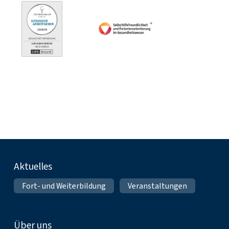
Fußnavigation
Aktuelles
Fort- und Weiterbildung
Veranstaltungen
Über uns