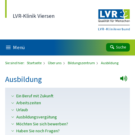
Direkt zum Inhalt
LVR-Klinik Viersen
Menü
Suche
Sie sind hier:
Startseite
Über uns
Bildungszentrum
Ausbildung
Ausbildung
Ein Beruf mit Zukunft
Arbeitszeiten
Urlaub
Ausbildungsvergütung
Möchten Sie sich bewerben?
Haben Sie noch Fragen?