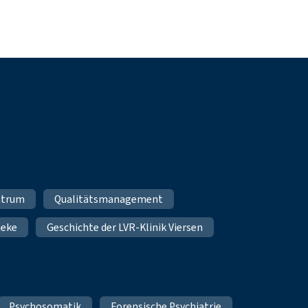
ntrum
Qualitätsmanagement
heke
Geschichte der LVR-Klinik Viersen
Psychosomatik
Forensische Psychiatrie