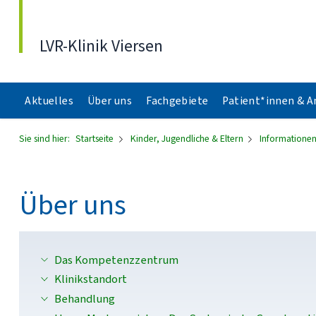
Direkt zum Inhalt
LVR-Klinik Viersen
Aktuelles
Über uns
Fachgebiete
Patient*innen & 
Sie sind hier:
Startseite
Kinder, Jugendliche & Eltern
Informationen
Über uns
Das Kompetenzzentrum
Klinikstandort
Behandlung