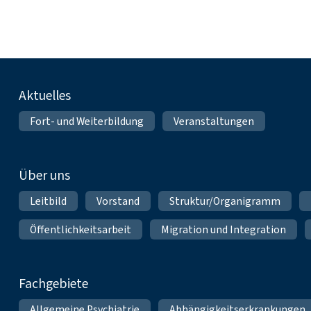
Fußnavigation
Aktuelles
Fort- und Weiterbildung
Veranstaltungen
Über uns
Leitbild
Vorstand
Struktur/Organigramm
Öffentlichkeitsarbeit
Migration und Integration
Fachgebiete
Allgemeine Psychiatrie
Abhängigkeitserkrankungen