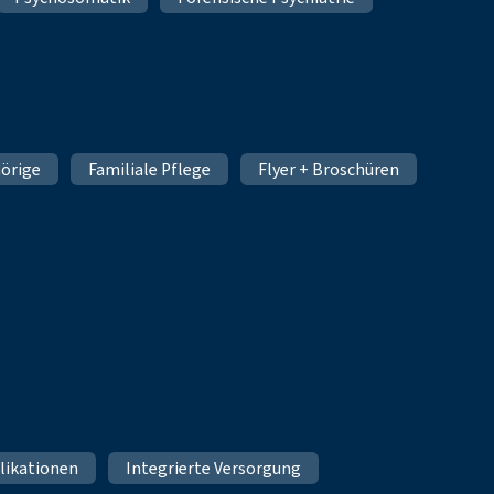
örige
Familiale Pflege
Flyer + Broschüren
likationen
Integrierte Versorgung