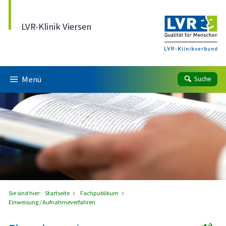
Direkt zum Inhalt
LVR-Klinik Viersen
Menü
Suche
Sie sind hier:
Startseite
Fachpublikum
Einweisung / Aufnahmeverfahren