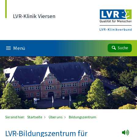
Direkt zum Inhalt
LVR-Klinik Viersen
Menü
Suche
Sie sind hier:
Startseite
Über uns
Bildungszentrum
LVR-Bildungszentrum für