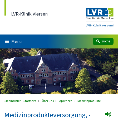
Direkt zum Inhalt
LVR-Klinik Viersen
Menü
Suche
Sie sind hier:
Startseite
Über uns
Apotheke
Medizinprodukte
Medizinprodukteversorgung, -