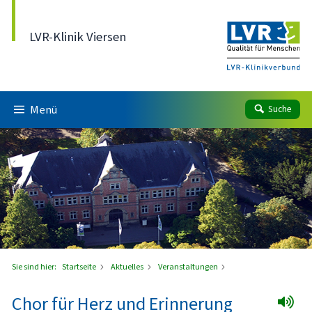
Direkt zum Inhalt
LVR-Klinik Viersen
Menü
Suche
Sie sind hier:
Startseite
Aktuelles
Veranstaltungen
Chor für Herz und Erinnerung