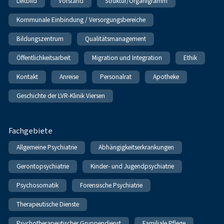
Leitbild
Vorstand
Struktur/Organigramm
Kommunale Einbindung / Versorgungsbereiche
Bildungszentrum
Qualitätsmanagement
Öffentlichkeitsarbeit
Migration und Integration
Ethik
Kontakt
Anreise
Personalrat
Apotheke
Geschichte der LVR-Klinik Viersen
Fachgebiete
Allgemeine Psychiatrie
Abhängigkeitserkrankungen
Gerontopsychiatrie
Kinder- und Jugendpsychiatrie
Psychosomatik
Forensische Psychiatrie
Therapeutische Dienste
Psychotherapeutischer Gruppendienst
Familiale Pflege